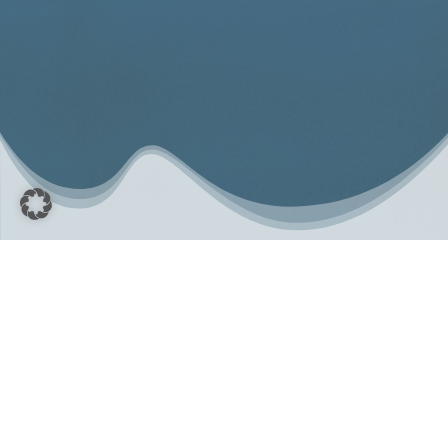
Ankündigungen
Karten für Hallenbad Buseck nun
verfügbar!